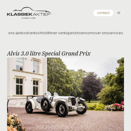
Klassiek Aktief
contact
nl
ons aanbod
verkocht
oldtimer verkopen
showroom
over ons
services
Alvis 3.0 litre Special Grand Prix