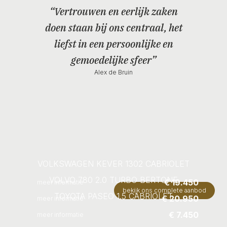
“Vertrouwen en eerlijk zaken
doen staan bij ons centraal, het
liefst in een persoonlijke en
gemoedelijke sfeer”
Alex de Bruin
VOLKSWAGEN KEVER 1302 CABRIOLET
VOLVO 780 2.0 TURBO BERTONE
€ 19.450
meer informatie
bekijk ons complete aanbod
TOYOTA PASEO 1.5 CABRIOLET
€ 20.950
meer informatie
€ 7.450
meer informatie