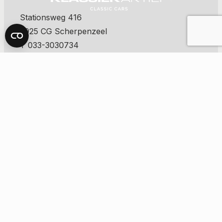
Stationsweg 416
3925 CG Scherpenzeel
T 033-3030734
E info@klassiekaktief.nl
neem contact op
De nieuwste
klassiekers
als eerste in jouw mailbox. Schrijf je nu in!
aanmelden
Aanbod klassiekers
Verkocht
Consignatie verkoop