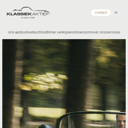
Klassiek Aktief
contact
nl
ons aanbod
verkocht
oldtimer verkopen
showroom
over ons
services