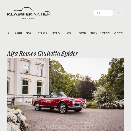
Klassiek Aktief
contact
nl
ons aanbod
verkocht
oldtimer verkopen
showroom
over ons
services
Alfa Romeo Giulietta Spider