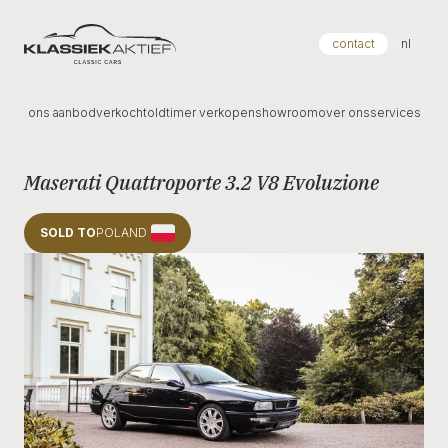
Klassiek Aktief
contact
nl
ons aanbod
verkocht
oldtimer verkopen
showroom
over ons
services
Maserati Quattroporte 3.2 V8 Evoluzione
SOLD TO
POLAND