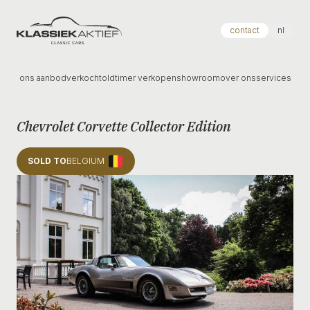
Klassiek Aktief
contact
nl
ons aanbod
verkocht
oldtimer verkopen
showroom
over ons
services
Chevrolet Corvette Collector Edition
SOLD TO
BELGIUM