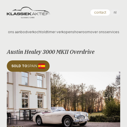
Klassiek Aktief
contact
nl
ons aanbod
verkocht
oldtimer verkopen
showroom
over ons
services
Austin Healey 3000 MKII Overdrive
SOLD TO
SPAIN