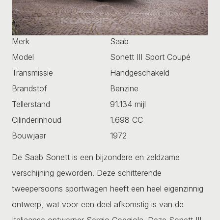
Merk
Saab
Model
Sonett III Sport Coupé
Transmissie
Handgeschakeld
Brandstof
Benzine
Tellerstand
91.134 mijl
Cilinderinhoud
1.698 CC
Bouwjaar
1972
De Saab Sonett is een bijzondere en zeldzame
verschijning geworden. Deze schitterende
tweepersoons sportwagen heeft een heel eigenzinnig
ontwerp, wat voor een deel afkomstig is van de
Italiaanse ontwerper Sergio Coggiola. Deze Sonett III