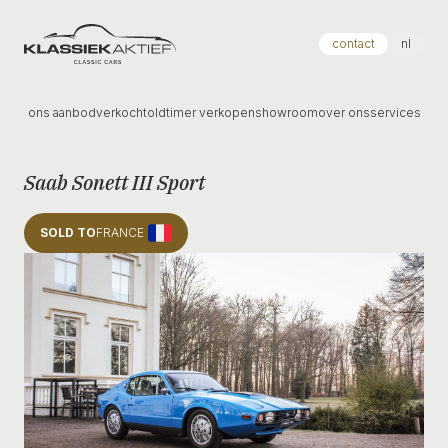
Klassiek Aktief
contact
nl
ons aanbod
verkocht
oldtimer verkopen
showroom
over ons
services
Saab Sonett III Sport
SOLD TO
FRANCE