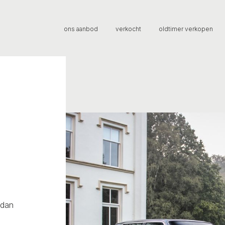
ons aanbod
verkocht
oldtimer verkopen
edan