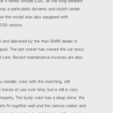
w 5-series (model E28), as the long-awaited
 was a particularly dynamic and stylish sedan
se this model was also equipped with
535i version.
 and delivered by the then BMW dealer in
amped. The last owner has owned the car since
d care. Recent maintenance invoices are also
u metallic color with the matching, still
traces of use over time, but is still in very
s properly. The body color has a deep shine, the
rts fit together well and the various rubber and