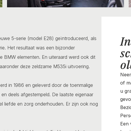
In
uwe 5-serie (model E28) geïntroduceerd, als
ie. Het resultaat was een bijzonder
sc
are BMW elementen. En uiteraard werd ook dit
o
waaronder deze zeldzame M535i uitvoering.
Neem
of ma
rd in 1986 en geleverd door de toenmalige
u gr
 en deels afgestempeld. De laatste eigenaar
gevo
eel liefde en zorg onderhouden. Er zijn ook nog
Bezi
Pers
Een v