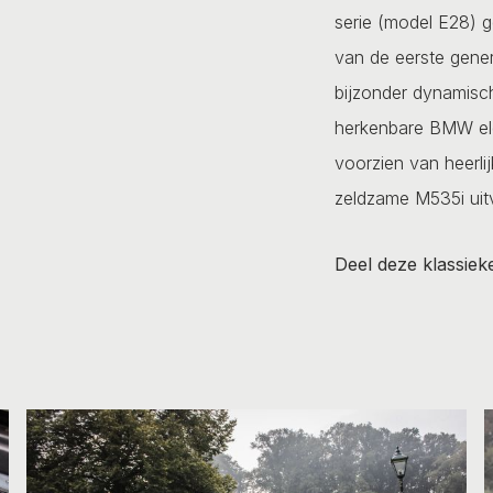
serie (model E28) 
van de eerste gener
bijzonder dynamische
herkenbare BMW ele
voorzien van heerli
zeldzame M535i uit
Deel deze klassiek