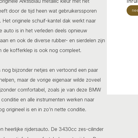
ginele Arktisblau metallic kleur met het
Inru
heeft door de tijd heen wat gebruikerssporen
ne
 Het originele schuif-kantel dak werkt naar
e auto is in het verleden deels opnieuw
aan en ook de diverse rubber- en sierdelen zijn
in de kofferklep is ook nog compleet.
 is nog bijzonder netjes en vertoond een paar
rhelpen, maar de vorige eigenaar wilde zoveel
 bijzonder comfortabel, zoals je van deze BMW
conditie en alle instrumenten werken naar
 origineel is en in zo’n nette conditie.
heerlijke rijdersauto. De 3430cc zes-cilinder