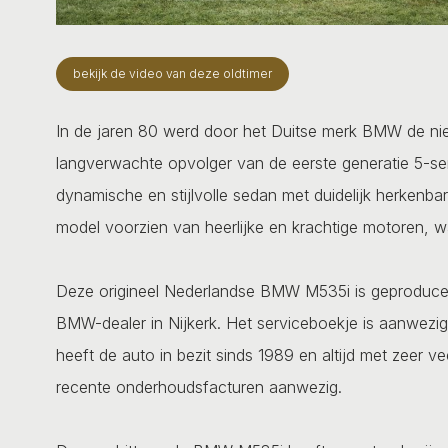
bekijk de video van deze oldtimer
In de jaren 80 werd door het Duitse merk BMW de nie
langverwachte opvolger van de eerste generatie 5-ser
dynamische en stijlvolle sedan met duidelijk herkenb
model voorzien van heerlijke en krachtige motoren, 
Deze origineel Nederlandse BMW M535i is geproducee
BMW-dealer in Nijkerk. Het serviceboekje is aanwezig
heeft de auto in bezit sinds 1989 en altijd met zeer v
recente onderhoudsfacturen aanwezig.