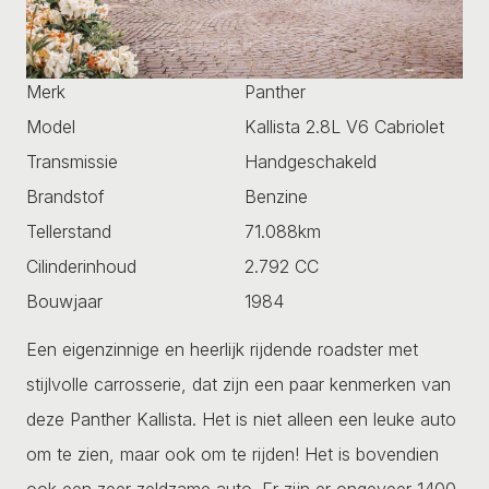
Merk
Panther
Model
Kallista 2.8L V6 Cabriolet
Transmissie
Handgeschakeld
Brandstof
Benzine
Tellerstand
71.088km
Cilinderinhoud
2.792 CC
Bouwjaar
1984
Een eigenzinnige en heerlijk rijdende roadster met
stijlvolle carrosserie, dat zijn een paar kenmerken van
deze Panther Kallista. Het is niet alleen een leuke auto
om te zien, maar ook om te rijden! Het is bovendien
ook een zeer zeldzame auto. Er zijn er ongeveer 1400