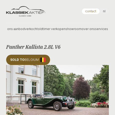
Klassiek Aktief
contact
nl
ons aanbod
verkocht
oldtimer verkopen
showroom
over ons
services
Panther Kallista 2.8L V6
SOLD TO
BELGIUM