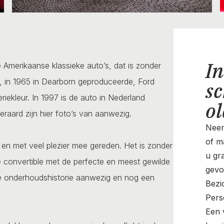
In
Amerikaanse klassieke auto’s, dat is zonder
e, in 1965 in Dearborn geproduceerde, Ford
sc
iekleur. In 1997 is de auto in Nederland
o
raard zijn hier foto’s van aanwezig.
Neem
of ma
 en met veel plezier mee gereden. Het is zonder
u gr
se convertible met de perfecte en meest gewilde
gevo
de onderhoudshistorie aanwezig en nog een
Bezi
Pers
Een v