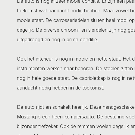
De auto is nog in zeer mooie conditie. Er zijn een paar
toekomst wat aandacht nodig hebben. Maar zowel het in
mooie staat. De carrosseriedelen sluiten heel mooi op
degelijk. De diverse chroom- en sierdelen zijn nog goe
uitgedroogd en nog in prima conditie.
Ook het interieur is nog in mooie en nette staat. Het 
instrumenten werken naar behoren. De stoelen zitten 
nog in hele goede staat. De cabrioletkap is nog in net
aandacht nodig hebben in de toekomst.
De auto rijdt en schakelt heerlijk. Deze handgeschak
Mustang is een heerlijke rijdersauto. De besturing vo
bijzonder trefzeker. Ook de remmen voelen degelijk en