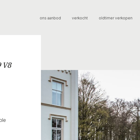
ons aanbod
verkocht
oldtimer verkopen
9 V8
ble