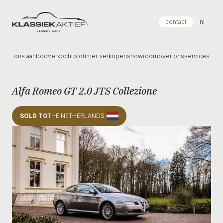
Klassiek Aktief
contact
nl
ons aanbod
verkocht
oldtimer verkopen
showroom
over ons
services
Alfa Romeo GT 2.0 JTS Collezione
SOLD TO
THE NETHERLANDS