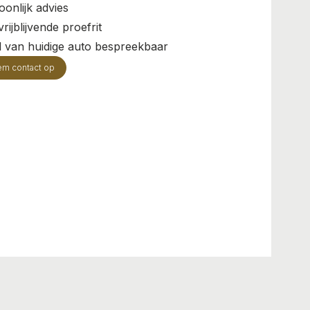
oonlijk advies
rijblijvende proefrit
il van huidige auto bespreekbaar
em contact op