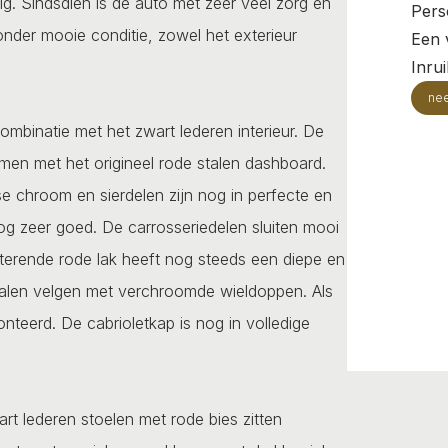
. Sindsdien is de auto met zeer veel zorg en
Pers
onder mooie conditie, zowel het exterieur
Een v
Inru
ne
combinatie met het zwart lederen interieur. De
amen met het origineel rode stalen dashboard.
se chroom en sierdelen zijn nog in perfecte en
og zeer goed. De carrosseriedelen sluiten mooi
itterende rode lak heeft nog steeds een diepe en
 stalen velgen met verchroomde wieldoppen. Als
teerd. De cabrioletkap is nog in volledige
art lederen stoelen met rode bies zitten