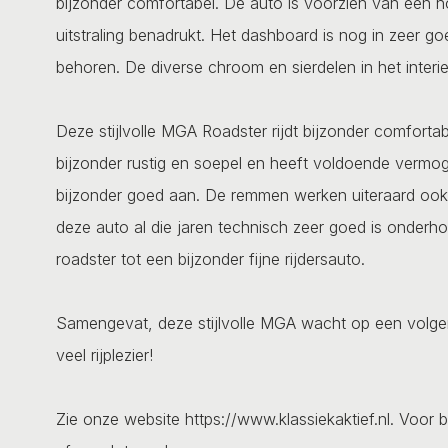
bijzonder comfortabel. De auto is voorzien van een h
uitstraling benadrukt. Het dashboard is nog in zeer g
behoren. De diverse chroom en sierdelen in het interie
Deze stijlvolle MGA Roadster rijdt bijzonder comforta
bijzonder rustig en soepel en heeft voldoende vermogen
bijzonder goed aan. De remmen werken uiteraard ook n
deze auto al die jaren technisch zeer goed is onderh
roadster tot een bijzonder fijne rijdersauto.
Samengevat, deze stijlvolle MGA wacht op een volgen
veel rijplezier!
Zie onze website https://www.klassiekaktief.nl. Voor b