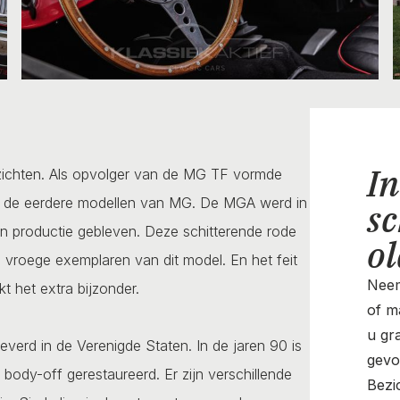
In
zichten. Als opvolger van de MG TF vormde
t de eerdere modellen van MG. De MGA werd in
sc
 in productie gebleven. Deze schitterende rode
o
vroege exemplaren van dit model. En het feit
Neem
t het extra bijzonder.
of ma
u gr
verd in de Verenigde Staten. In de jaren 90 is
gevo
body-off gerestaureerd. Er zijn verschillende
Bezi