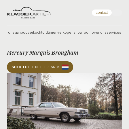
Klassiek Aktief
contact
nl
ons aanbod
verkocht
oldtimer verkopen
showroom
over ons
services
Mercury Marquis Brougham
SOLD TO
THE NETHERLANDS