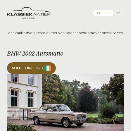
Klassiek Aktief
contact
nl
ons aanbod
verkocht
oldtimer verkopen
showroom
over ons
services
BMW 2002 Automatic
SOLD TO
IRELAND