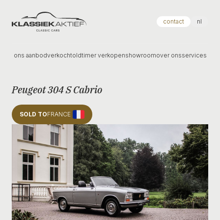
Klassiek Aktief
contact
nl
ons aanbod
verkocht
oldtimer verkopen
showroom
over ons
services
Peugeot 304 S Cabrio
SOLD TO
FRANCE