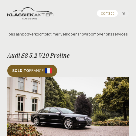
Klassiek Aktief
contact
nl
ons aanbod
verkocht
oldtimer verkopen
showroom
over ons
services
Audi S8 5.2 V10 Proline
SOLD TO
FRANCE