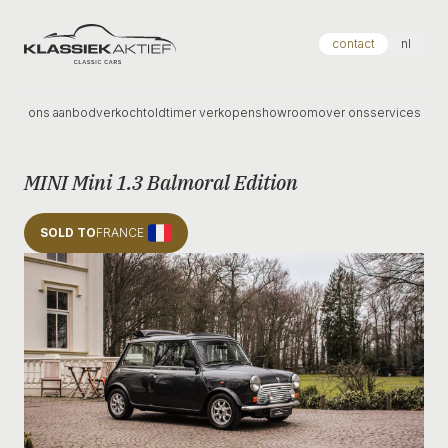
Klassiek Aktief
contact
nl
ons aanbod
verkocht
oldtimer verkopen
showroom
over ons
services
MINI Mini 1.3 Balmoral Edition
SOLD TO
FRANCE