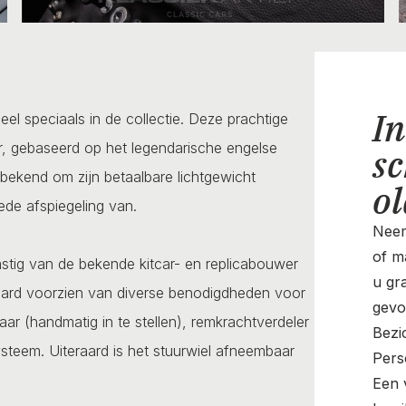
In
el speciaals in de collectie. Deze prachtige
cer, gebaseerd op het legendarische engelse
sc
 bekend om zijn betaalbare lichtgewicht
o
ede afspiegeling van.
Neem
of ma
stig van de bekende kitcar- en replicabouwer
u gr
raard voorzien van diverse benodigdheden voor
gevo
ar (handmatig in te stellen), remkrachtverdeler
Bezi
ysteem. Uiteraard is het stuurwiel afneembaar
Pers
Een v