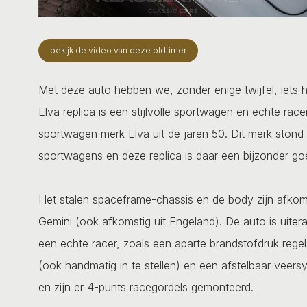
bekijk de video van deze oldtimer
Met deze auto hebben we, zonder enige twijfel, iets he
Elva replica is een stijlvolle sportwagen en echte ra
sportwagen merk Elva uit de jaren 50. Dit merk stond
sportwagens en deze replica is daar een bijzonder go
Het stalen spaceframe-chassis en de body zijn afkom
Gemini (ook afkomstig uit Engeland). De auto is uite
een echte racer, zoals een aparte brandstofdruk regela
(ook handmatig in te stellen) en een afstelbaar veers
en zijn er 4-punts racegordels gemonteerd.