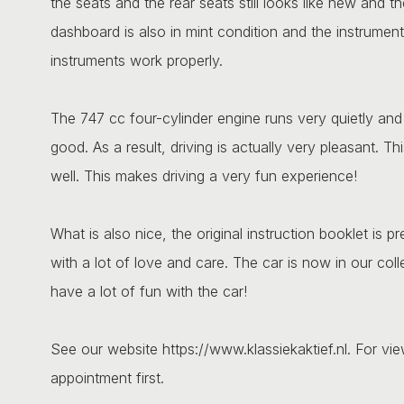
the seats and the rear seats still looks like new and th
dashboard is also in mint condition and the instrument c
instruments work properly.
The 747 cc four-cylinder engine runs very quietly an
good. As a result, driving is actually very pleasant. T
well. This makes driving a very fun experience!
What is also nice, the original instruction booklet is p
with a lot of love and care. The car is now in our col
have a lot of fun with the car!
See our website https://www.klassiekaktief.nl. For vi
appointment first.