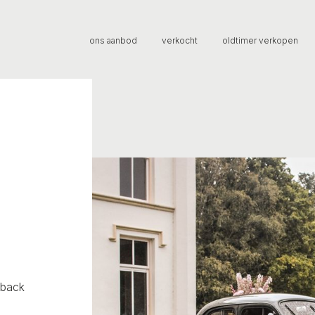
ons aanbod
verkocht
oldtimer verkopen
hback