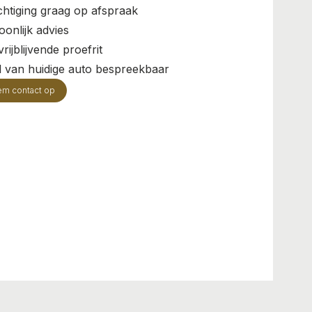
chtiging graag op afspraak
oonlijk advies
rijblijvende proefrit
il van huidige auto bespreekbaar
em contact op