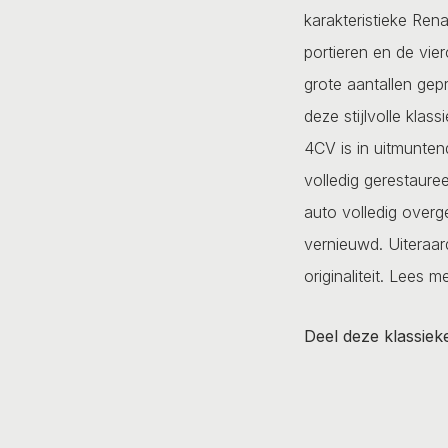
karakteristieke Re
portieren en de vierc
grote aantallen gep
deze stijlvolle klas
4CV is in uitmunten
volledig gerestauree
auto volledig overg
vernieuwd. Uiteraa
originaliteit.
Lees me
Deel deze klassiek