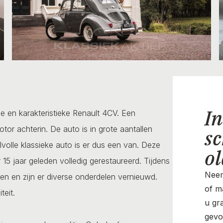
In
e en karakteristieke Renault 4CV. Een
tor achterin. De auto is in grote aantallen
sc
lvolle klassieke auto is er dus een van. Deze
o
15 jaar geleden volledig gerestaureerd. Tijdens
Neem
ten en zijn er diverse onderdelen vernieuwd.
of ma
teit.
u gr
gevo