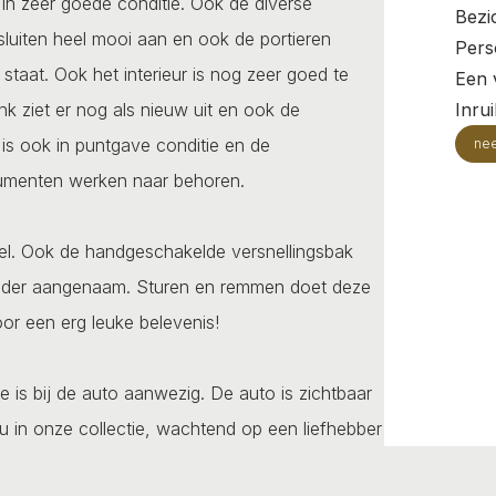
s in zeer goede conditie. Ook de diverse
Bezi
 sluiten heel mooi aan en ook de portieren
Pers
 staat. Ook het interieur is nog zeer goed te
Een v
 ziet er nog als nieuw uit en ook de
Inru
is ook in puntgave conditie en de
ne
strumenten werken naar behoren.
epel. Ook de handgeschakelde versnellingsbak
jzonder aangenaam. Sturen en remmen doet deze
oor een erg leuke belevenis!
je is bij de auto aanwezig. De auto is zichtbaar
u in onze collectie, wachtend op een liefhebber