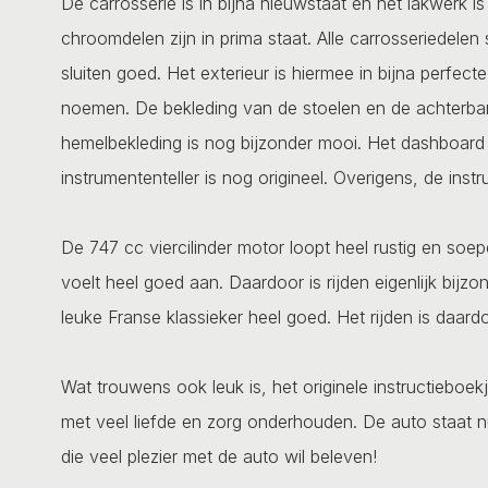
De carrosserie is in bijna nieuwstaat en het lakwerk i
chroomdelen zijn in prima staat. Alle carrosseriedelen
sluiten goed. Het exterieur is hiermee in bijna perfecte
noemen. De bekleding van de stoelen en de achterbank
hemelbekleding is nog bijzonder mooi. Het dashboard 
instrumententeller is nog origineel. Overigens, de in
De 747 cc viercilinder motor loopt heel rustig en so
voelt heel goed aan. Daardoor is rijden eigenlijk bi
leuke Franse klassieker heel goed. Het rijden is daard
Wat trouwens ook leuk is, het originele instructieboek
met veel liefde en zorg onderhouden. De auto staat n
die veel plezier met de auto wil beleven!