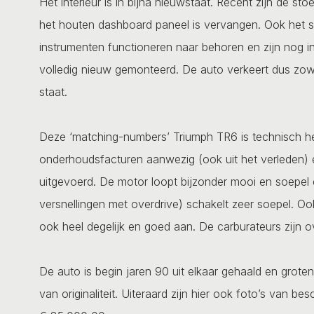
Het interieur is in bijna nieuwstaat. Recent zijn de s
het houten dashboard paneel is vervangen. Ook het stij
instrumenten functioneren naar behoren en zijn nog in 
volledig nieuw gemonteerd. De auto verkeert dus zowe
staat.
Deze ‘matching-numbers’ Triumph TR6 is technisch hel
onderhoudsfacturen aanwezig (ook uit het verleden) 
uitgevoerd. De motor loopt bijzonder mooi en soepel
versnellingen met overdrive) schakelt zeer soepel. O
ook heel degelijk en goed aan. De carburateurs zijn o
De auto is begin jaren 90 uit elkaar gehaald en grot
van originaliteit. Uiteraard zijn hier ook foto’s van b