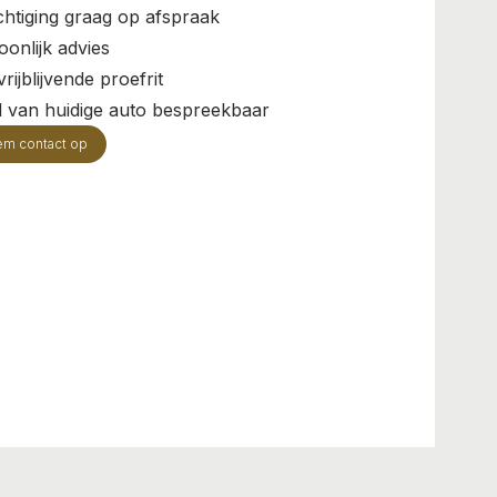
chtiging graag op afspraak
oonlijk advies
rijblijvende proefrit
il van huidige auto bespreekbaar
em contact op