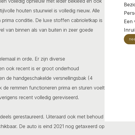
toelen volledig opnieuw met leder bekleed en ook
Bezi
lvolle houten stuurwiel is volledig nieuw. Alle
Pers
prima conditie. De luxe stoffen cabrioletkap is
Een v
l van binnen als van buiten in zeer goede
Inru
ne
emaal in orde. Er zijn diverse
en ook recent is er groot onderhoud
 en de handgeschakelde versnellingsbak (4
ok de remmen functioneren prima en sturen voelt
verigens recent volledig gereviseerd.
endeels gerestaureerd. Uiteraard ook met behoud
eschikbaar. De auto is eind 2021 nog getaxeerd op