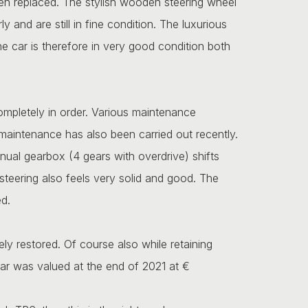
n replaced. The stylish wooden steering wheel
y and are still in fine condition. The luxurious
he car is therefore in very good condition both
ompletely in order. Various maintenance
 maintenance has also been carried out recently.
ual gearbox (4 gears with overdrive) shifts
steering also feels very solid and good. The
d.
ly restored. Of course also while retaining
 car was valued at the end of 2021 at €