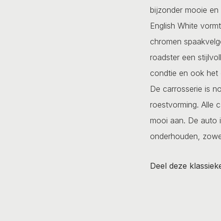
bijzonder mooie en g
English White vormt
chromen spaakvelge
roadster een stijlvol
condtie en ook het
De carrosserie is no
roestvorming. Alle c
mooi aan. De auto i
onderhouden, zowel
Deel deze klassiek