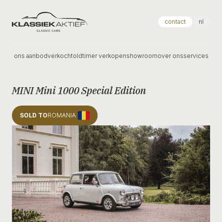
Klassiek Aktief
contact
nl
ons aanbod
verkocht
oldtimer verkopen
showroom
over ons
services
MINI Mini 1000 Special Edition
SOLD TO
ROMANIA