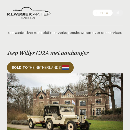
Klassiek Aktief
contact
nl
ons aanbod
verkocht
oldtimer verkopen
showroom
over ons
services
Jeep Willys CJ2A met aanhanger
SOLD TO
THE NETHERLANDS