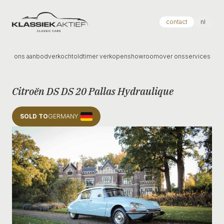
Klassiek Aktief
contact
nl
ons aanbod
verkocht
oldtimer verkopen
showroom
over ons
services
Citroën DS DS 20 Pallas Hydraulique
SOLD TO
GERMANY