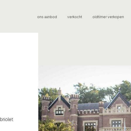
ons aanbod
verkocht
oldtimer verkopen
briolet