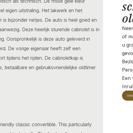
isch als technisch. De frisse gele kleur
sc
l eigen uitstraling. Het lakwerk en het
o
 is bijzonder netjes. De auto is heel goed en
Neem
anwezig. Deze heerlijk sturende cabriolet is in
of ma
g. Oorspronkelijk is deze auto geleverd in
u gr
erd. De vorige eigenaar heeft zelf een
gevo
tijdens het rijden. De cabrioletkap is
Bezi
, betaalbare en gebruiksvriendelijke oldtimer
Pers
Een v
Inru
ne
ndly classic convertible. This particularly