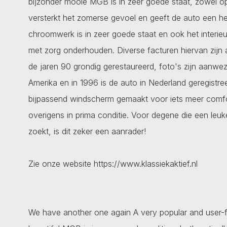
bijzonder mooie MGB is in zeer goede staat, zowel opt
versterkt het zomerse gevoel en geeft de auto een hee
chroomwerk is in zeer goede staat en ook het interieur
met zorg onderhouden. Diverse facturen hiervan zijn a
de jaren 90 grondig gerestaureerd, foto's zijn aanwezi
Amerika en in 1996 is de auto in Nederland geregistre
bijpassend windscherm gemaakt voor iets meer comfort 
overigens in prima conditie. Voor degene die een leuke
zoekt, is dit zeker een aanrader!
Zie onze website https://www.klassiekaktief.nl
We have another one again A very popular and user-frie