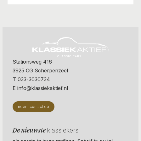
Stationsweg 416
3925 CG Scherpenzeel
T 033-3030734
E info@klassiekaktief.nl
neem contact op
De nieuwste
klassiekers
als eerste in jouw mailbox. Schrijf je nu in!