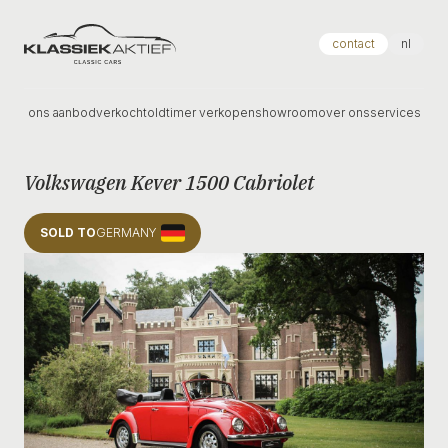
Klassiek Aktief
contact
nl
ons aanbod
verkocht
oldtimer verkopen
showroom
over ons
services
Volkswagen Kever 1500 Cabriolet
SOLD TO
GERMANY