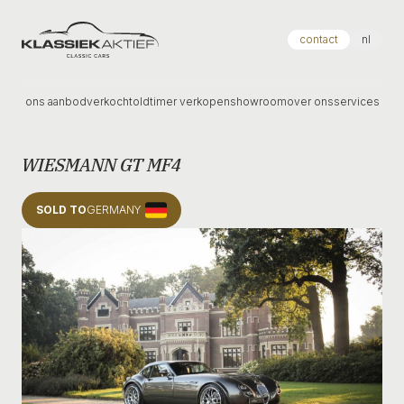
Klassiek Aktief
contact
nl
ons aanbod
verkocht
oldtimer verkopen
showroom
over ons
services
WIESMANN GT MF4
SOLD TO
GERMANY