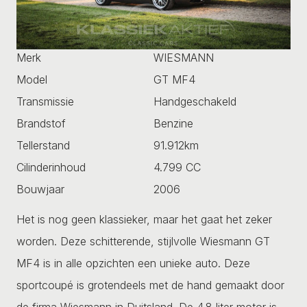
Merk
WIESMANN
Model
GT MF4
Transmissie
Handgeschakeld
Brandstof
Benzine
Tellerstand
91.912km
Cilinderinhoud
4.799 CC
Bouwjaar
2006
Het is nog geen klassieker, maar het gaat het zeker
worden. Deze schitterende, stijlvolle Wiesmann GT
MF4 is in alle opzichten een unieke auto. Deze
sportcoupé is grotendeels met de hand gemaakt door
de firma Wiesmann in Duitsland. De 4.8 liter motor is