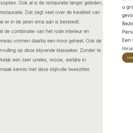
opties. Ook al is de restauratie langer geleden,
u gr
estauratie. Dat zegt veel over de kwaliteit van
gevo
e er in de jaren erna aan is besteedt.
Bezi
at de combinatie van het rode interieur en
Pers
Een v
 tonneau vormen daarbij een mooi geheel. Ook de
Inru
vulling op deze blijvende klassieker. Zonder te
ne
lijk een zeer unieke, mooie, eerlijke in
aak kennis met deze stijlvolle tweezitter.