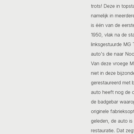
trots! Deze in tops
namelijk in meerder
is één van de eers
1950, vlak na de st
linksgestuurde MG 
auto's die naar Noo
Van deze vroege MG 
niet in deze bijzond
gerestaureerd met b
auto heeft nog de o
de badgebar waarop
originele fabrieksop
geleden, de auto is
restauratie. Dat zeg