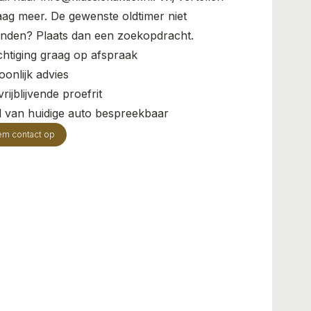
aag meer. De gewenste oldtimer niet
nden? Plaats dan een zoekopdracht.
chtiging graag op afspraak
oonlijk advies
rijblijvende proefrit
il van huidige auto bespreekbaar
em contact op