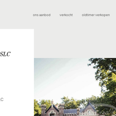
ons aanbod
verkocht
oldtimer verkopen
 SLC
LC