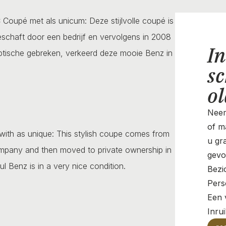
Coupé met als unicum: Deze stijlvolle coupé is
schaft door een bedrijf en vervolgens in 2008
In
optische gebreken, verkeerd deze mooie Benz in
sc
o
Neem
of ma
ith as unique: This stylish coupe comes from
u gr
mpany and then moved to private ownership in
gevo
l Benz is in a very nice condition.
Bezi
Pers
Een v
Inru