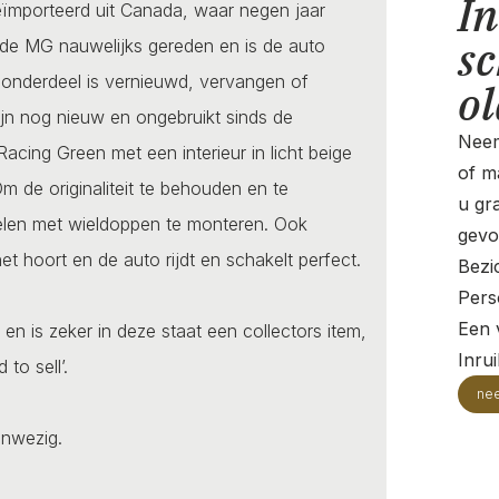
In
eïmporteerd uit Canada, waar negen jaar
sc
t de MG nauwelijks gereden en is de auto
 onderdeel is vernieuwd, vervangen of
o
ijn nog nieuw en ongebruikt sinds de
Neem
 Racing Green met een interieur in licht beige
of ma
m de originaliteit te behouden en te
u gr
ielen met wieldoppen te monteren. Ook
gevo
het hoort en de auto rijdt en schakelt perfect.
Bezi
Pers
Een v
n is zeker in deze staat een collectors item,
Inru
to sell’.
ne
anwezig.