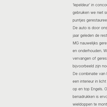
‘lepeldeur’ in conc
gebruiken we niet s
puntjes gerestaure
De auto is door on
jaar geleden de rest
MG nauwelijks gere
en onderhouden. Wer
vervangen of geres
bijvoorbeeld zijn no
De combinatie van h
een interieur in lic
op en top Engels. O
benadrukken is ervo
wieldoppen te monte