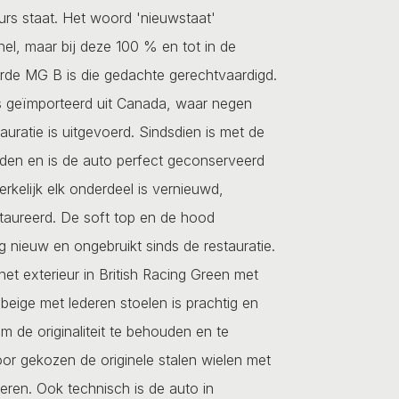
ours staat. Het woord 'nieuwstaat'
nel, maar bij deze 100 % en tot in de
erde MG B is die gedachte gerechtvaardigd.
s geïmporteerd uit Canada, waar negen
auratie is uitgevoerd. Sindsdien is met de
den en is de auto perfect geconserveerd
kelijk elk onderdeel is vernieuwd,
taureerd. De soft top en de hood
g nieuw en ongebruikt sinds de restauratie.
et exterieur in British Racing Green met
ht beige met lederen stoelen is prachtig en
m de originaliteit te behouden en te
or gekozen de originele stalen wielen met
ren. Ook technisch is de auto in