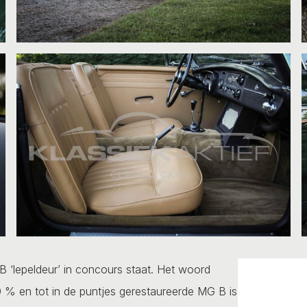
B ‘lepeldeur’ in concours staat. Het woord
0 % en tot in de puntjes gerestaureerde MG B is