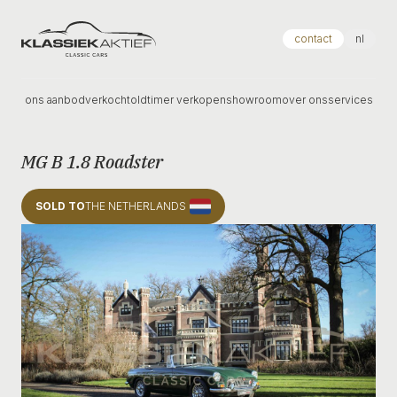
Klassiek Aktief
contact
nl
ons aanbod
verkocht
oldtimer verkopen
showroom
over ons
services
MG B 1.8 Roadster
SOLD TO
THE NETHERLANDS