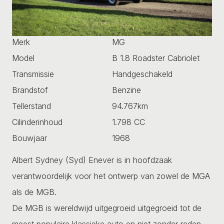
Merk
MG
Model
B 1.8 Roadster Cabriolet
Transmissie
Handgeschakeld
Brandstof
Benzine
Tellerstand
94.767km
Cilinderinhoud
1.798 CC
Bouwjaar
1968
Albert Sydney (Syd) Enever is in hoofdzaak
verantwoordelijk voor het ontwerp van zowel de MGA
als de MGB.
De MGB is wereldwijd uitgegroeid uitgegroeid tot de
meest populaire klassieke auto en niet zonder reden.