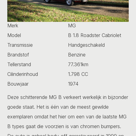
Merk
MG
Model
B 1.8 Roadster Cabriolet
Transmissie
Handgeschakeld
Brandstof
Benzine
Tellerstand
77.361km
Cilinderinhoud
1.798 CC
Bouwjaar
1974
Deze schitterende MG B verkeert werkelijk in bijzonder
goede staat. Het is één van de meest gewilde
exemplaren omdat het hier om een van de laatste MG
B types gaat die voorzien is van chromen bumpers.
De auto is geheel body-off gerestaureerd in 1999 en