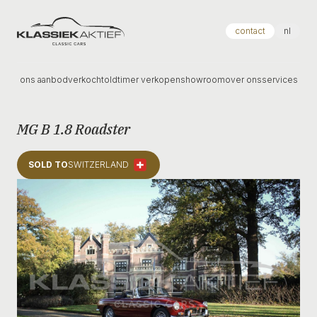
Klassiek Aktief
contact
nl
ons aanbod
verkocht
oldtimer verkopen
showroom
over ons
services
MG B 1.8 Roadster
SOLD TO
SWITZERLAND