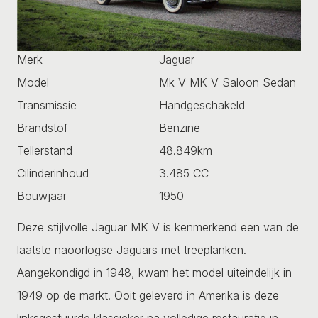
Merk
Jaguar
Model
Mk V MK V Saloon Sedan
Transmissie
Handgeschakeld
Brandstof
Benzine
Tellerstand
48.849km
Cilinderinhoud
3.485 CC
Bouwjaar
1950
Deze stijlvolle Jaguar MK V is kenmerkend een van de
laatste naoorlogse Jaguars met treeplanken.
Aangekondigd in 1948, kwam het model uiteindelijk in
1949 op de markt. Ooit geleverd in Amerika is deze
linksgestuurde klassieker na volledige restauratie in