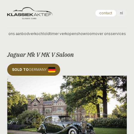
Klassiek Aktief
contact
nl
ons aanbod
verkocht
oldtimer verkopen
showroom
over ons
services
Jaguar Mk V MK V Saloon
SOLD TO
GERMANY