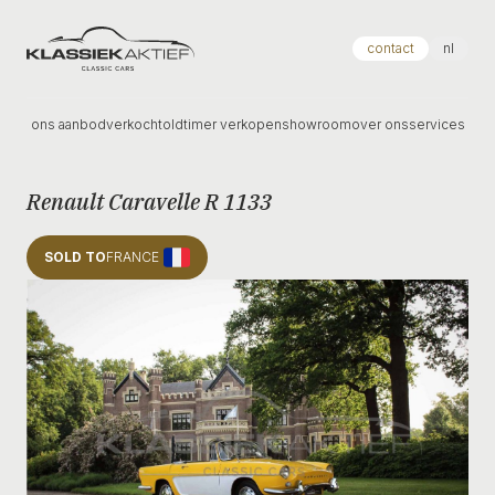
Klassiek Aktief
contact
nl
ons aanbod
verkocht
oldtimer verkopen
showroom
over ons
services
Renault Caravelle R 1133
SOLD TO
FRANCE