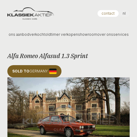
Klassiek Aktief
contact
nl
ons aanbod
verkocht
oldtimer verkopen
showroom
over ons
services
Alfa Romeo Alfasud 1.3 Sprint
SOLD TO
GERMANY