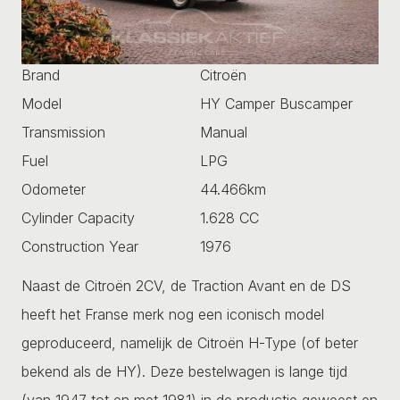
Brand
Citroën
Model
HY Camper Buscamper
Transmission
Manual
Fuel
LPG
Odometer
44.466km
Cylinder Capacity
1.628 CC
Construction Year
1976
Naast de Citroën 2CV, de Traction Avant en de DS
heeft het Franse merk nog een iconisch model
geproduceerd, namelijk de Citroën H-Type (of beter
bekend als de HY). Deze bestelwagen is lange tijd
(van 1947 tot en met 1981) in de productie geweest en