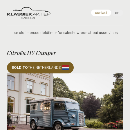
Klassiek Aktief
contact
en
our oldtimers
sold
oldtimer for sale
showroom
about us
services
Citroën HY Camper
SOLD TO
THE NETHERLANDS