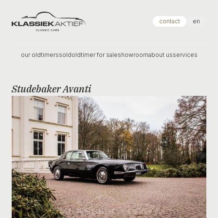
Klassiek Aktief
contact
en
our oldtimers
sold
oldtimer for sale
showroom
about us
services
Studebaker Avanti