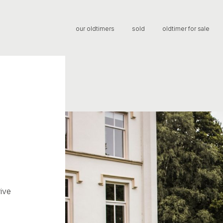
our oldtimers
sold
oldtimer for sale
ive