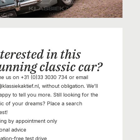
terested in this
unning classic car?
e us on +31 (0)33 3030 734 or email
klassiekaktief.nl, without obligation. We’ll
ppy to tell you more. Still looking for the
sic of your dreams? Place a search
est!
ing by appointment only
onal advice
ation-free test drive