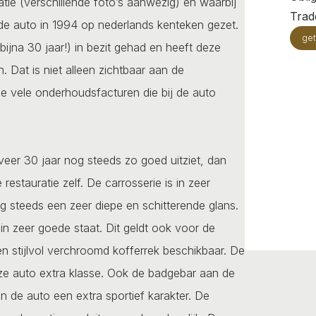
tie (verschillende foto’s aanwezig) en waarbij
Trade
 de auto in 1994 op nederlands kenteken gezet.
get
bijna 30 jaar!) in bezit gehad en heeft deze
 Dat is niet alleen zichtbaar aan de
de vele onderhoudsfacturen die bij de auto
veer 30 jaar nog steeds zo goed uitziet, dan
restauratie zelf. De carrosserie is in zeer
og steeds een zeer diepe en schitterende glans.
in zeer goede staat. Dit geldt ook voor de
n stijlvol verchroomd kofferrek beschikbaar. De
ze auto extra klasse. Ook de badgebar aan de
n de auto een extra sportief karakter. De