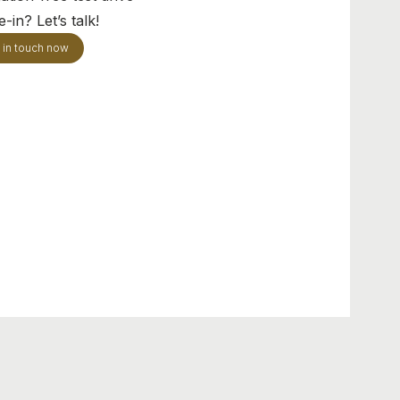
-in? Let’s talk!
 in touch now