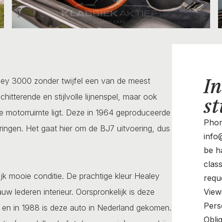
In
ealey 3000 zonder twijfel een van de meest
hitterende en stijlvolle lijnenspel, maar ook
st
n de motorruimte ligt. Deze in 1964 geproduceerde
Phon
ringen. Het gaat hier om de BJ7 uitvoering, dus
info@
be ha
clas
ijk mooie conditie. De prachtige kleur Healey
requ
w lederen interieur. Oorspronkelijk is deze
View
Pers
n en in 1988 is deze auto in Nederland gekomen.
Oblig