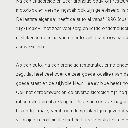
Na een uitgebreide en zeer grondige body-off restaura
motorblok en versnellingsbak ook zijn gereviseerd, is
De laatste eigenaar heeft de auto al vanaf 1996 (dus 
‘Big-Healey’ met zeer veel zorg en liefde onderhouden.
uitstekende conditie van de auto zelf, maar ook aan 
aanwezig zijn.
Als een auto, na een grondige restauratie, er na onge
zegt dat heel veel over de zeer goede kwaliteit van de 
goede staat en de stijlvolle kleur Healey blue heeft n
Ook het chroomwerk en de diverse sierdelen zijn nog 
rubberdelen en afwerkingen. Bij de auto is ook nog ee
bijzonder fraaie, verchroomde spaakvelgen geven de
voorzijde in combinatie met de Lucas verstralers geve