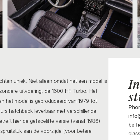
In
hten uniek. Niet alleen omdat het een model is
ijzondere uitvoering, de 1600 HF Turbo. Het
st
en het model is geproduceerd van 1979 tot
Phon
eurs hatchback leverbaar met verschillende
info@
reft hier de gefacelifte versie (vanaf 1986)
be ha
tspruitstuk aan de voorzijde (voor betere
clas