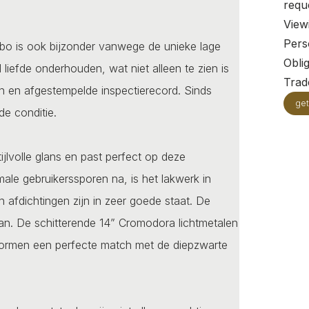
requ
View
Pers
rbo is ook bijzonder vanwege de unieke lage
Oblig
 liefde onderhouden, wat niet alleen te zien is
Trade
n en afgestempelde inspectierecord. Sinds
get
de conditie.
ijlvolle glans en past perfect op deze
male gebruikerssporen na, is het lakwerk in
n afdichtingen zijn in zeer goede staat. De
aan. De schitterende 14” Cromodora lichtmetalen
n vormen een perfecte match met de diepzwarte