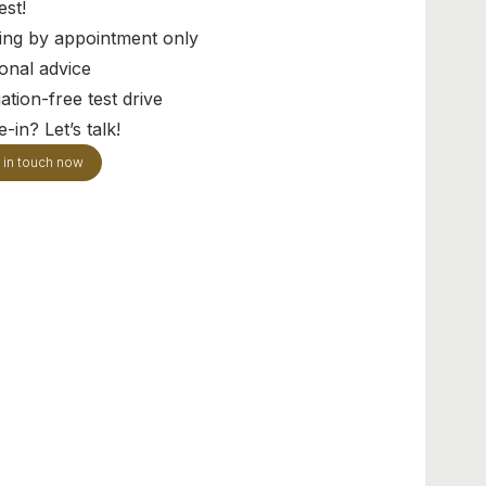
est!
ing by appointment only
onal advice
ation-free test drive
-in? Let’s talk!
 in touch now