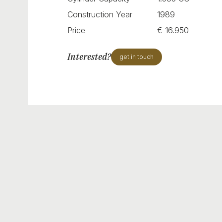
Construction Year
1989
Price
€ 16.950
Interested?
get in touch