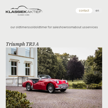
Klassiek Aktief
contact
en
our oldtimers
sold
oldtimer for sale
showroom
about us
services
Triumph TR3 A