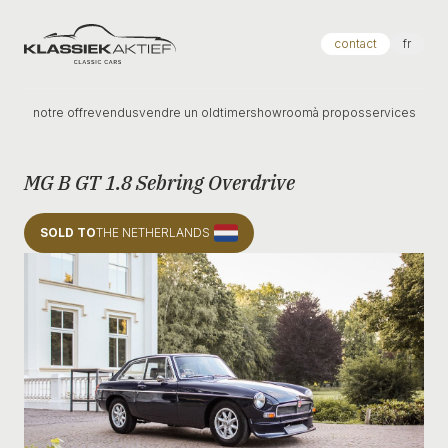
Klassiek Aktief
contact
fr
notre offre
vendus
vendre un oldtimer
showroom
à propos
services
MG B GT 1.8 Sebring Overdrive
SOLD TO
THE NETHERLANDS