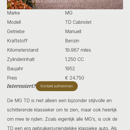
Marke
MG
Modell
TD Cabriolet
Getriebe
Manuell
Kraftstoff
Benzin
Kilometerstand
19.967 miles
Zylinderinhalt
1.250 CC
Baujahr
1952
Preis
€ 24.750
Interessiert?
Kontakt aufnehmen
De MG TD is niet alleen een bijzonder stijlvolle en
schitterende klassieker om te zien, maar ook heerlijk
om mee te rijden. Zoals eigenlijk alle MG’s, is ook de
TD een erg gebruikersvriendelijke klassieke auto. Als