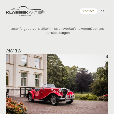
Klassiek Aktief
contact
de
unser Angebot
verkauft
kommissionsverkauf
showroom
über uns
dienstleistungen
MG TD