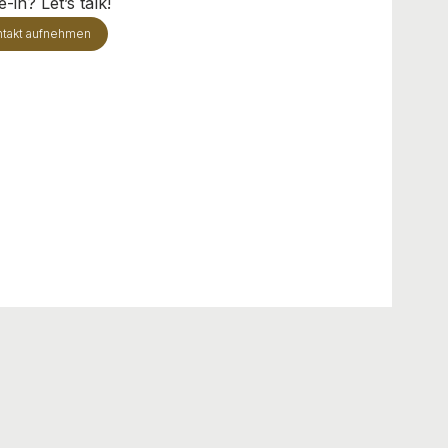
-in? Let’s talk!
takt aufnehmen