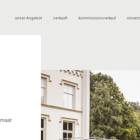
unser Angebot
verkauft
kommissionsverkauf
showr
omaat