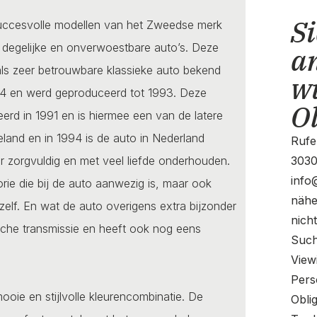
Si
succesvolle modellen van het Zweedse merk
 degelijke en onverwoestbare auto’s. Deze
a
als zeer betrouwbare klassieke auto bekend
w
74 en werd geproduceerd tot 1993. Deze
O
rd in 1991 en is hiermee een van de latere
eland en in 1994 is de auto in Nederland
Rufe
eer zorgvuldig en met veel liefde onderhouden.
3030
info
torie die bij de auto aanwezig is, maar ook
nähe
 zelf. En wat de auto overigens extra bijzonder
nich
sche transmissie en heeft ook nog eens
Such
View
Pers
ooie en stijlvolle kleurencombinatie. De
Oblig