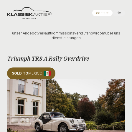
Klassiek Aktief
contact
de
unser Angebot
verkauft
kommissionsverkauf
showroom
über uns
dienstleistungen
Triumph TR3 A Rally Overdrive
SOLD TO
MEXICO