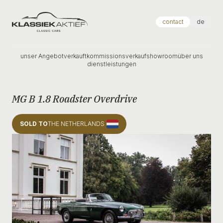
Klassiek Aktief
contact
de
unser Angebot
verkauft
kommissionsverkauf
showroom
über uns
dienstleistungen
MG B 1.8 Roadster Overdrive
SOLD TO
THE NETHERLANDS