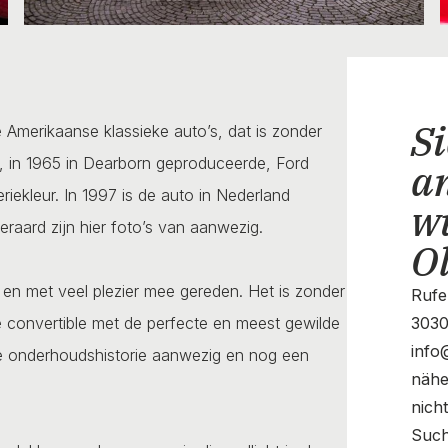
Si
Amerikaanse klassieke auto’s, dat is zonder
e, in 1965 in Dearborn geproduceerde, Ford
a
iekleur. In 1997 is de auto in Nederland
w
raard zijn hier foto’s van aanwezig.
O
 en met veel plezier mee gereden. Het is zonder
Rufe
se convertible met de perfecte en meest gewilde
3030
info
de onderhoudshistorie aanwezig en nog een
nähe
nich
Such