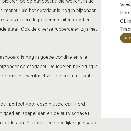
 plekken op de carrosserie die wellicht in de
View
terieur als het exterieur is nog in bijzonder
Pers
 elkaar aan en de portieren sluiten goed en
Oblig
de staat. Ook de diverse rubberdelen zijn niet
Trade
Kon
dashboard is nog in goede conditie en alle
bijzonder comfortabel. De lederen bekleding is
te conditie, eventueel zou de achteruit wat
elde (perfect voor deze muscle car) Ford
elt goed en soepel aan en de auto schakelt
 solide aan. Kortom… een heerlijke rijdersauto