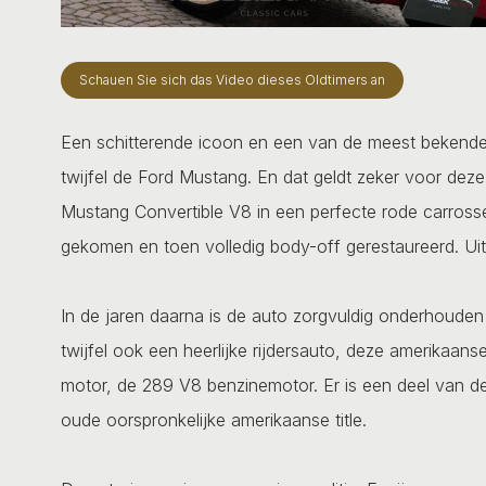
Schauen Sie sich das Video dieses Oldtimers an
Een schitterende icoon en een van de meest bekende 
twijfel de Ford Mustang. En dat geldt zeker voor dez
Mustang Convertible V8 in een perfecte rode carrosser
gekomen en toen volledig body-off gerestaureerd. Uite
In de jaren daarna is de auto zorgvuldig onderhouden
twijfel ook een heerlijke rijdersauto, deze amerikaan
motor, de 289 V8 benzinemotor. Er is een deel van 
oude oorspronkelijke amerikaanse title.