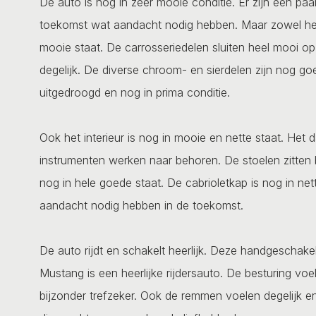
De auto is nog in zeer mooie conditie. Er zijn een paar
toekomst wat aandacht nodig hebben. Maar zowel het in
mooie staat. De carrosseriedelen sluiten heel mooi op
degelijk. De diverse chroom- en sierdelen zijn nog goe
uitgedroogd en nog in prima conditie.
Ook het interieur is nog in mooie en nette staat. Het 
instrumenten werken naar behoren. De stoelen zitten 
nog in hele goede staat. De cabrioletkap is nog in net
aandacht nodig hebben in de toekomst.
De auto rijdt en schakelt heerlijk. Deze handgeschak
Mustang is een heerlijke rijdersauto. De besturing vo
bijzonder trefzeker. Ook de remmen voelen degelijk en