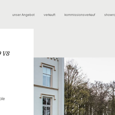
unser Angebot
verkauft
kommissionsverkauf
showr
9 V8
ble