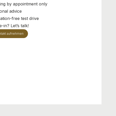
ing by appointment only
onal advice
ation-free test drive
-in? Let’s talk!
takt aufnehmen