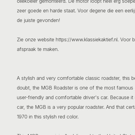
oliekoeler gemonteerd. De motor loopt heel erg soepel
zeer goede en harde staat. Voor degene die een eerlij
de juiste gevonden!
Zie onze website https://www.klassiekaktief.nl. Voor b
afspraak te maken.
A stylish and very comfortable classic roadster, this
doubt, the MGB Roadster is one of the most famous clas
user-friendly and comfortable driver's car. Because i
car, the MGB is a very popular roadster. And that cert
1970 in this stylish red color.