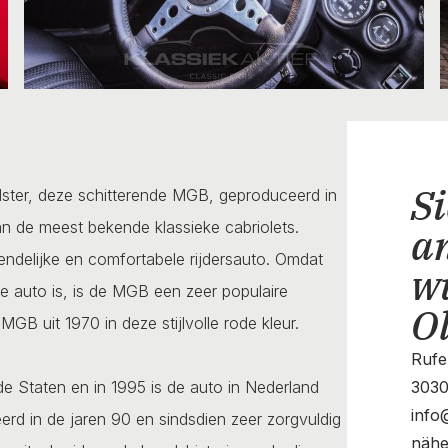
Si
adster, deze schitterende MGB, geproduceerd in
n de meest bekende klassieke cabriolets.
a
endelijke en comfortabele rijdersauto. Omdat
w
e auto is, is de MGB een zeer populaire
O
GB uit 1970 in deze stijlvolle rode kleur.
Rufe
e Staten en in 1995 is de auto in Nederland
3030
info
erd in de jaren 90 en sindsdien zeer zorgvuldig
nähe