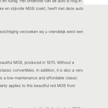
 en rustig. Het onderstel van de auto is nog in
ke en stijlvolle MGB zoekt, heeft met deze auto
ezichtiging verzoeken wij u vriendelijk eerst een
 beautiful MGB, produced in 1970. Without a
sic convertibles. In addition, it is also a very
t is a low-maintenance and affordable classic
ainly applies to this beautiful red MGB from