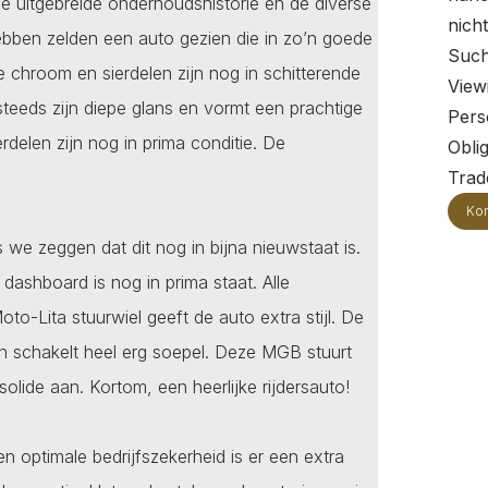
de uitgebreide onderhoudshistorie en de diverse
nich
ebben zelden een auto gezien die in zo’n goede
Such
e chroom en sierdelen zijn nog in schitterende
View
 steeds zijn diepe glans en vormt een prachtige
Pers
delen zijn nog in prima conditie. De
Oblig
Trade
Kon
ls we zeggen dat dit nog in bijna nieuwstaat is.
dashboard is nog in prima staat. Alle
o-Lita stuurwiel geeft de auto extra stijl. De
 en schakelt heel erg soepel. Deze MGB stuurt
lide aan. Kortom, een heerlijke rijdersauto!
 optimale bedrijfszekerheid is er een extra