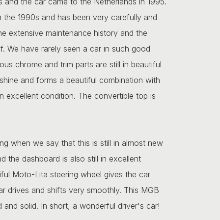
s and the car came to the Netherlands in 1995.
n the 1990s and has been very carefully and
n the extensive maintenance history and the
self. We have rarely seen a car in such good
us chrome and trim parts are still in beautiful
p shine and forms a beautiful combination with
in excellent condition. The convertible top is
ing when we say that this is still in almost new
d the dashboard is also still in excellent
iful Moto-Lita steering wheel gives the car
ar drives and shifts very smoothly. This MGB
 and solid. In short, a wonderful driver's car!