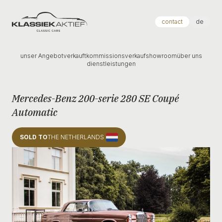
Klassiek Aktief
contact
de
unser Angebot
verkauft
kommissionsverkauf
showroom
über uns
dienstleistungen
Mercedes-Benz 200-serie 280 SE Coupé
Automatic
SOLD TO
THE NETHERLANDS