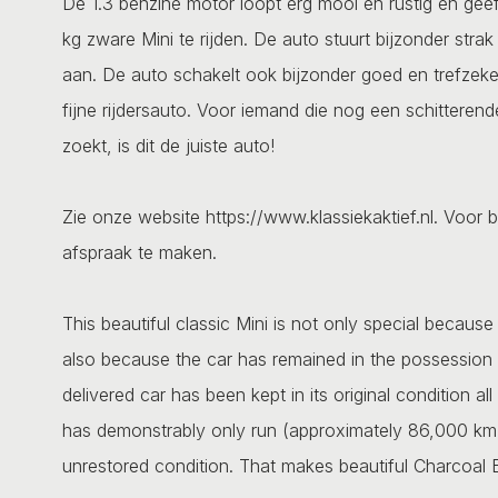
De 1.3 benzine motor loopt erg mooi en rustig en g
kg zware Mini te rijden. De auto stuurt bijzonder strak
aan. De auto schakelt ook bijzonder goed en trefzek
fijne rijdersauto. Voor iemand die nog een schitterend
zoekt, is dit de juiste auto!
Zie onze website https://www.klassiekaktief.nl. Voor b
afspraak te maken.
This beautiful classic Mini is not only special because 
also because the car has remained in the possession o
delivered car has been kept in its original condition a
has demonstrably only run (approximately 86,000 km) 
unrestored condition. That makes beautiful Charcoal Bl