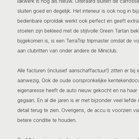
lakwerk is nog als nieuw. Uiteraard sluiten de carross
sluiten goed en degelijk. Het interieur is ook nog in b
bedienbare oproldak werkt ook perfect en geeft extra
stoelen zijn bekleed met de stijlvolle Green Tartan bek
bijgekomen is, is een TerraTrip tripmaster omdat de 
aan clubritten van onder andere de Miniclub.
Alle facturen (inclusief aanschaffactuur!) zitten er bi
aanwezig. Ook de oude oorspronkelijke kentekendocu
eigenaresse heeft de auto nieuw gekocht en na haar o
gegaan. En al die jaren is er met bijzonder veel liefde 
detail terug te zien. Overigens, de accu is voorzien
betere conditie te houden.