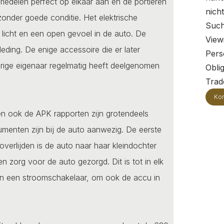
eriedelen perfect op elkaar aan en de portieren
nich
ijzonder goede conditie. Het elektrische
Such
 licht en een open gevoel in de auto. De
View
leding. De enige accessoire die er later
Pers
vorige eigenaar regelmatig heeft deelgenomen
Oblig
Trade
Kon
j en ook de APK rapporten zijn grotendeels
menten zijn bij de auto aanwezig. De eerste
verlijden is de auto naar haar kleindochter
en zorg voor de auto gezorgd. Dit is tot in elk
 van een stroomschakelaar, om ook de accu in