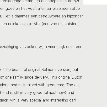
eeft voldoende vermogen om soepel met de 620
 en goed en het voelt allemaal bijzonder solide
er. Het is daarmee een betrouwbare en bijzonder
e en unieke classic Mini (een van de laatsten!)
ezichtiging verzoeken wij u vriendelijk eerst een
of the beautiful original Balmoral version, but
f one family since delivery. This original Dutch
ll along and maintained with great care. The car
and is still in very good (almost new) and
ack Mini a very special and interesting car!