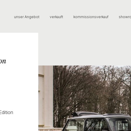
unser Angebot
verkauft
kommissionsverkauf
showr
on
Edition