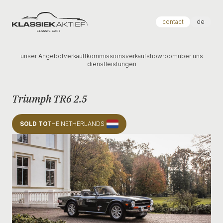
Klassiek Aktief
contact
de
unser Angebot
verkauft
kommissionsverkauf
showroom
über uns
dienstleistungen
Triumph TR6 2.5
SOLD TO
THE NETHERLANDS