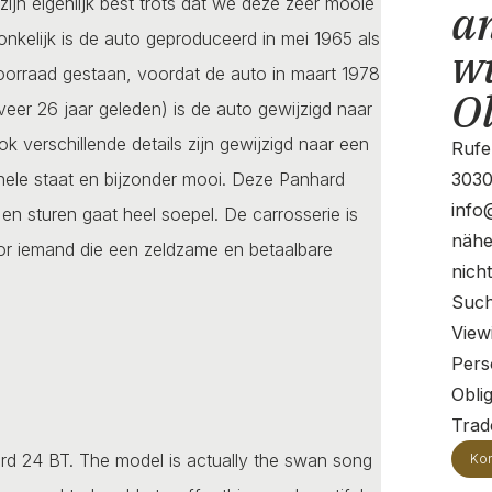
n eigenlijk best trots dat we deze zeer mooie
a
onkelijk is de auto geproduceerd in mei 1965 als
w
voorraad gestaan, voordat de auto in maart 1978
O
eer 26 jaar geleden) is de auto gewijzigd naar
k verschillende details zijn gewijzigd naar een
Rufe
iginele staat en bijzonder mooi. Deze Panhard
3030
info
en sturen gaat heel soepel. De carrosserie is
nähe
oor iemand die een zeldzame en betaalbare
nich
Such
View
Pers
Oblig
Trade
hard 24 BT. The model is actually the swan song
Kon