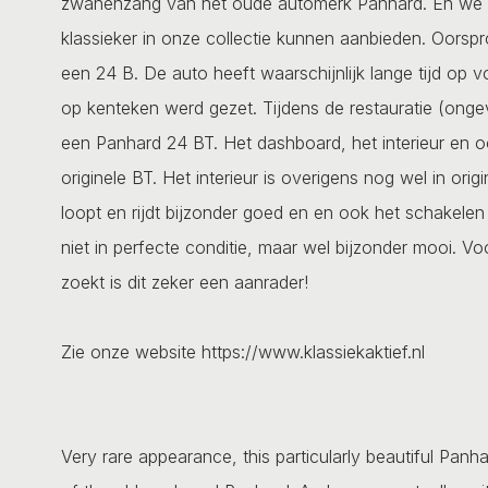
zwanenzang van het oude automerk Panhard. En we zij
klassieker in onze collectie kunnen aanbieden. Oorspr
een 24 B. De auto heeft waarschijnlijk lange tijd op 
op kenteken werd gezet. Tijdens de restauratie (ongev
een Panhard 24 BT. Het dashboard, het interieur en oo
originele BT. Het interieur is overigens nog wel in or
loopt en rijdt bijzonder goed en en ook het schakelen 
niet in perfecte conditie, maar wel bijzonder mooi. V
zoekt is dit zeker een aanrader!
Zie onze website https://www.klassiekaktief.nl
Very rare appearance, this particularly beautiful Pan